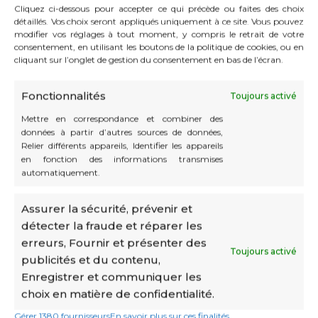
Cliquez ci-dessous pour accepter ce qui précède ou faites des choix
et au développement personnel.
détaillés. Vos choix seront appliqués uniquement à ce site. Vous pouvez
modifier vos réglages à tout moment, y compris le retrait de votre
Une
vision novatrice du bien-être au travail à Monaco
consentement, en utilisant les boutons de la politique de cookies, ou en
cliquant sur l’onglet de gestion du consentement en bas de l’écran.
dans plusieurs aspects : CATS propose notamment des
formations innovantes en management, des cours
collectifs tels que yoga, Garuda, Total Body Barre, ainsi que
Fonctionnalités
Toujours activé
des séances de sophrologie et de relaxation. Odile Queré
Mettre en correspondance et combiner des
mise sur la prévention des risques psycho-sociaux, le
données à partir d’autres sources de données,
renforcement de la cohésion d’équipe, et l’amélioration
Relier différents appareils, Identifier les appareils
durable de la qualité de vie au travail.
en fonction des informations transmises
automatiquement.
🔗
Lire l’article complet :
Monaco Business News –
Interview d’Odile Queré (p.20)
Assurer la sécurité, prévenir et
détecter la fraude et réparer les
erreurs, Fournir et présenter des
Toujours activé
publicités et du contenu,
Enregistrer et communiquer les
choix en matière de confidentialité.
Gérer 1380 fournisseurs
En savoir plus sur ces finalités