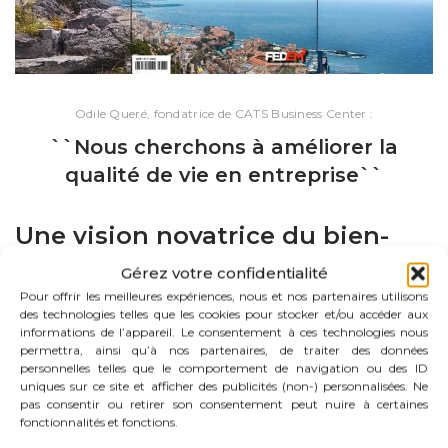
Odile Queré, fondatrice de CATS Business Center :
``Nous cherchons à améliorer la
qualité de vie en entreprise``
Une vision novatrice du bien-
être au travail à Monaco
Gérez votre confidentialité
Pour offrir les meilleures expériences, nous et nos partenaires utilisons
des technologies telles que les cookies pour stocker et/ou accéder aux
Dans une interview pour
Monaco Business News
, Odile
informations de l’appareil. Le consentement à ces technologies nous
Queré, fondatrice de
CATS Business Center
et
permettra, ainsi qu’à nos partenaires, de traiter des données
Harmoniesens
, explique comment ses centres d’affaires à
personnelles telles que le comportement de navigation ou des ID
Monaco contribuent à améliorer le quotidien des salariés et
uniques sur ce site et afficher des publicités (non-) personnalisées. Ne
dirigeants. Convaincue que le bien-être humain est
pas consentir ou retirer son consentement peut nuire à certaines
fonctionnalités et fonctions.
essentiel à la réussite d’une entreprise, elle met en place
des espaces et des services dédiés à la détente, à l’équilibre