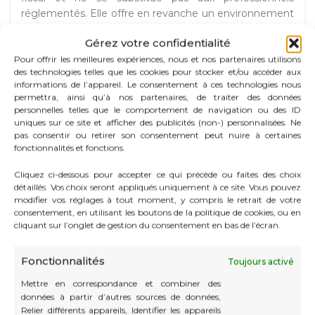
réglementés. Elle offre en revanche un environnement
de travail immédiatement opérationnel et aide les
Gérez votre confidentialité
dirigeants à trouver leur place dans le tissu
économique monégasque.
Pour offrir les meilleures expériences, nous et nos partenaires utilisons
des technologies telles que les cookies pour stocker et/ou accéder aux
informations de l’appareil. Le consentement à ces technologies nous
permettra, ainsi qu’à nos partenaires, de traiter des données
personnelles telles que le comportement de navigation ou des ID
Anticiper les évolutions pour
uniques sur ce site et afficher des publicités (non-) personnalisées. Ne
pas consentir ou retirer son consentement peut nuire à certaines
développer son activité
fonctionnalités et fonctions.
durablement
Cliquez ci-dessous pour accepter ce qui précède ou faites des choix
détaillés. Vos choix seront appliqués uniquement à ce site. Vous pouvez
modifier vos réglages à tout moment, y compris le retrait de votre
Le projet relatif au Pilier 2 de l’OCDE illustre une
consentement, en utilisant les boutons de la politique de cookies, ou en
nouvelle évolution de l’environnement économique à
cliquant sur l’onglet de gestion du consentement en bas de l’écran.
Monaco. Il concerne directement une catégorie limitée
de grands groupes multinationaux, mais il témoigne
Fonctionnalités
Toujours activé
plus largement de l’adaptation continue de la
Principauté aux transformations internationales.
Mettre en correspondance et combiner des
données à partir d’autres sources de données,
Pour la majorité des entrepreneurs et des entreprises,
Relier différents appareils, Identifier les appareils