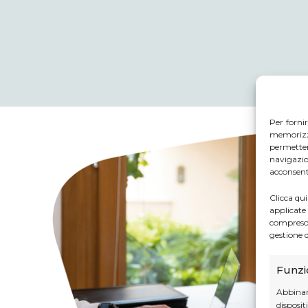
Per forni
memorizza
permetter
navigazio
acconsenti
Clicca qui
applicate
compreso i
gestione d
Funzi
Abbinare
disposi