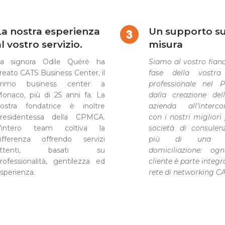
La nostra esperienza
Un supporto s
l vostro servizio.
misura
a signora Odile Quéré ha
Siamo al vostro fian
reato CATS Business Center, il
fase della vostra 
rimo business center a
professionale nel Pr
onaco, più di 25 anni fa. La
dalla creazione del
ostra fondatrice è inoltre
azienda all’interco
residentessa della CPMCA.
con i nostri migliori
’intero team coltiva la
società di consulen
ifferenza offrendo servizi
più di una se
attenti, basati su
domiciliazione: og
rofessionalità, gentilezza ed
cliente è parte integr
sperienza.
rete di networking C