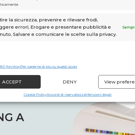
completamente arredati, accessi
ticamente.
ire la sicurezza, prevenire e rilevare frodi,
OFFERTE AFFITTO UFFI
ggere errori, Erogare e presentare pubblicità e
Sempre
nuto, Salvare e comunicare le scelte sulla privacy.
380 fornitori
Per saperne di più su questi scopi
ACCEPT
DENY
View prefer
Cookie Policy
Accordi di riservatezza
Menzioni legali
NG A