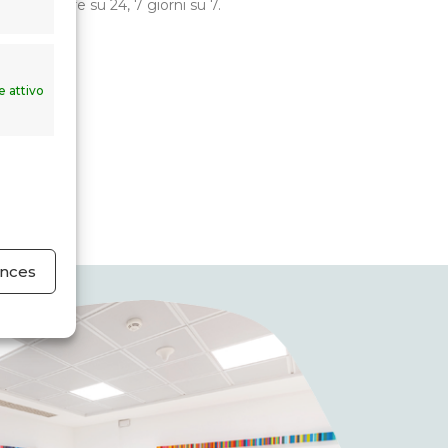
bili 24 ore su 24, 7 giorni su 7.
CI
 attivo
ences