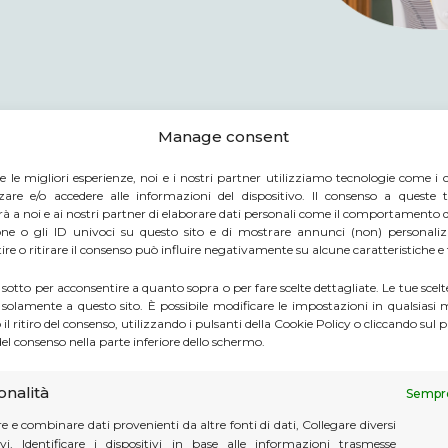
Manage consent
re le migliori esperienze, noi e i nostri partner utilizziamo tecnologie come i 
re e/o accedere alle informazioni del dispositivo. Il consenso a queste t
à a noi e ai nostri partner di elaborare dati personali come il comportamento 
ne o gli ID univoci su questo sito e di mostrare annunci (non) personaliz
re o ritirare il consenso può influire negativamente su alcune caratteristiche e
CATS BUSINESS CENTER
 sotto per acconsentire a quanto sopra o per fare scelte dettagliate. Le tue scel
 solamente a questo sito. È possibile modificare le impostazioni in qualsias
POSIZIONE
l ritiro del consenso, utilizzando i pulsanti della Cookie Policy o cliccando sul p
el consenso nella parte inferiore dello schermo.
MONACO
onalità
Sempre
 e combinare dati provenienti da altre fonti di dati, Collegare diversi
Impostate la vostra attività p
tivi, Identificare i dispositivi in base alle informazioni trasmesse