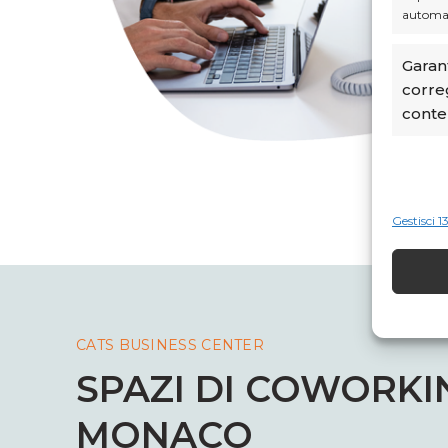
automa
Garant
corre
conte
Gestisci 1
CATS BUSINESS CENTER
SPAZI DI COWORKI
MONACO