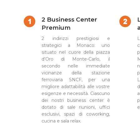
2 Business Center
Premium
a
2 indirizzi prestigiosi e
L
strategici a Monaco: uno
c
situato nel cuore della piazza
p
d’Oro di Monte-Carlo, il
M
secondo nelle immediate
n
vicinanze della stazione
p
ferroviaria SNCF, per una
L
migliore adattabilità alle vostre
d
esigenze e necessità. Ciascuno
dei nostri business center è
p
dotato di sale riunioni, uffici
e
esclusivi, spazi di coworking,
cucina e sala relax.