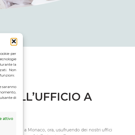
cookie per
ecnologie
durante la
zati. Non
 funzioni.
te saranno
i momento,
 DELL’UFFICIO A
ulsante di
 attivo
rofessionale a Monaco, ora, usufruendo dei nostri uffici