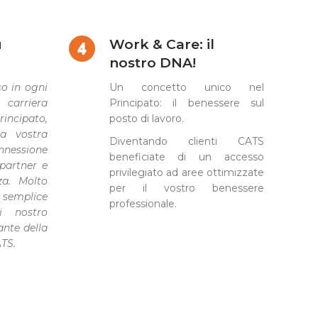
u
Work & Care: il
nostro DNA!
co in ogni
Un concetto unico nel
carriera
Principato: il benessere sul
incipato,
posto di lavoro.
la vostra
Diventando clienti CATS
nnessione
beneficiate di un accesso
 partner e
privilegiato ad aree ottimizzate
za. Molto
per il vostro benessere
mplice
professionale.
ni nostro
ante della
ATS.