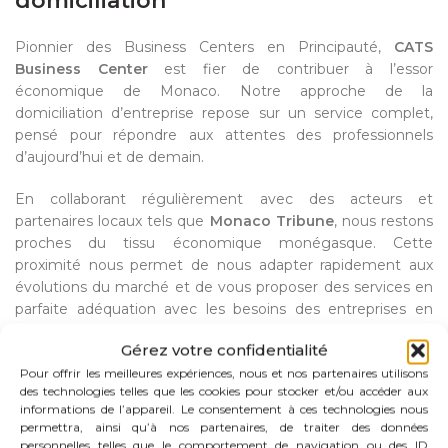
domiciliation
Pionnier des Business Centers en Principauté,
CATS
Business Center
est fier de contribuer à l’essor
économique de Monaco. Notre approche de la
domiciliation d’entreprise repose sur un service complet,
pensé pour répondre aux attentes des professionnels
d’aujourd’hui et de demain.
En collaborant régulièrement avec des acteurs et
partenaires locaux tels que
Monaco Tribune
, nous restons
proches du tissu économique monégasque. Cette
proximité nous permet de nous adapter rapidement aux
évolutions du marché et de vous proposer des services en
parfaite adéquation avec les besoins des entreprises en
Principauté.
Gérez votre confidentialité
Infrastructures modernes et haut de gamme
Pour offrir les meilleures expériences, nous et nos partenaires utilisons
des technologies telles que les cookies pour stocker et/ou accéder aux
informations de l’appareil. Le consentement à ces technologies nous
CATS Business Center met à disposition
permettra, ainsi qu’à nos partenaires, de traiter des données
des
infrastructures modernes et
personnelles telles que le comportement de navigation ou des ID