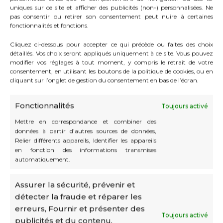
uniques sur ce site et afficher des publicités (non-) personnalisées. Ne
ergonomiques
, pensées pour améliorer le
pas consentir ou retirer son consentement peut nuire à certaines
confort et la productivité de chaque
fonctionnalités et fonctions.
entrepreneur. Chaque espace est
Cliquez ci-dessous pour accepter ce qui précède ou faites des choix
aménagé pour favoriser la concentration,
détaillés. Vos choix seront appliqués uniquement à ce site. Vous pouvez
modifier vos réglages à tout moment, y compris le retrait de votre
la collaboration et l’innovation.
consentement, en utilisant les boutons de la politique de cookies, ou en
cliquant sur l’onglet de gestion du consentement en bas de l’écran.
Une gestion simplifiée de votre activité
Fonctionnalités
Toujours activé
En plus de
services personnalisés,
Mettre en correspondance et combiner des
traduction et inteprétariat
, nous offrons
données à partir d’autres sources de données,
une gestion administrative simplifiée pour
Relier différents appareils, Identifier les appareils
en fonction des informations transmises
vous permettre de vous concentrer
automatiquement.
pleinement sur votre cœur d’activité. Vous
pouvez ainsi déléguer les aspects
Assurer la sécurité, prévenir et
logistiques à notre équipe, qui s’assure que
détecter la fraude et réparer les
erreurs, Fournir et présenter des
chaque détail est pris en charge avec
Toujours activé
publicités et du contenu,