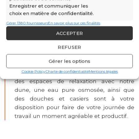
professionnalisme.
Enregistrer et communiquer les
choix en matière de confidentialité.
Work & Care : Bien-être et performance
Gérer 1380 fournisseurs
En savoir plus sur ces finalités
Chez CATS Business Center à Monaco, le
ACCEPTER
programme
Work & Care
place votre bien-
être au cœur de votre réussite. Profitez
REFUSER
d’espaces de détente uniques pour vous
Gérer les options
ressourcer entre deux réunions. Une
Cookie Policy
Charte de confidentialité
Mentions légales
séance de relaxation guidée par semaine,
des espaces de relaxation avec notre
dune, une eau pure osmosée, ainsi que
des douches et casiers sont à votre
disposition pour faire de votre journée de
travail un moment agréable et productif.