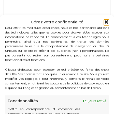
Gérez votre confidentialité
J’accepte le traitement de mes données
Pour offrir les meilleures expériences, nous et nos partenaires utilisons
personnelles conformément à la
des technologies telles que les cookies pour stocker et/ou accéder aux
informations de l’appareil. Le consentement à ces technologies nous
politique de confidentialité
permettra, ainsi qu’à nos partenaires, de traiter des données
personnelles telles que le comportement de navigation ou des ID
uniques sur ce site et afficher des publicités (non-) personnalisées. Ne
pas consentir ou retirer son consentement peut nuire à certaines
fonctionnalités et fonctions.
Cliquez ci-dessous pour accepter ce qui précède ou faites des choix
détaillés. Vos choix seront appliqués uniquement à ce site. Vous pouvez
modifier vos réglages à tout moment, y compris le retrait de votre
consentement, en utilisant les boutons de la politique de cookies, ou en
cliquant sur l’onglet de gestion du consentement en bas de l’écran.
Alternative:
Fonctionnalités
Toujours activé
Mettre en correspondance et combiner des
données à partir d’autres sources de données,