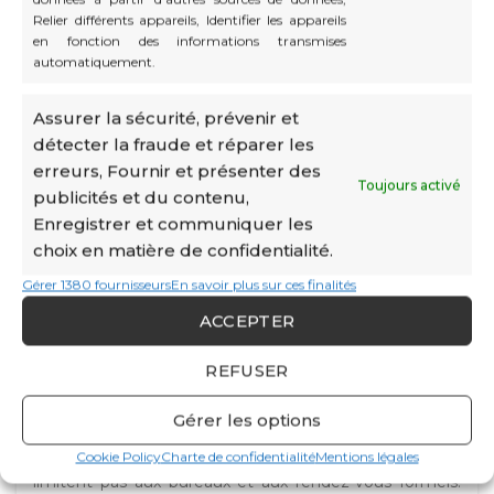
Relier différents appareils, Identifier les appareils
en fonction des informations transmises
05
automatiquement.
MAR
Assurer la sécurité, prévenir et
détecter la fraude et réparer les
erreurs, Fournir et présenter des
Toujours activé
publicités et du contenu,
Enregistrer et communiquer les
choix en matière de confidentialité.
,
BUSINESS CENTER
NETWORKING
Gérer 1380 fournisseurs
En savoir plus sur ces finalités
Networking à Monaco : comment
ACCEPTER
les grands événements favorisent
REFUSER
les rencontres professionnelles
Gérer les options
À Monaco, les rencontres professionnelles ne se
Cookie Policy
Charte de confidentialité
Mentions légales
limitent pas aux bureaux et aux rendez-vous formels.