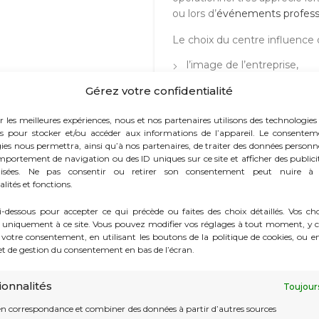
ou lors d’
événements profess
Le choix du centre influence 
l’image de l’entreprise,
la fluidité des opérations,
Gérez votre confidentialité
la qualité des échanges ave
r les meilleures expériences, nous et nos partenaires utilisons des technologies 
et l’efficacité du quotidien
es pour stocker et/ou accéder aux informations de l’appareil. Le consentem
ies nous permettra, ainsi qu’à nos partenaires, de traiter des données personnel
mportement de navigation ou des ID uniques sur ce site et afficher des publici
lisées. Ne pas consentir ou retirer son consentement peut nuire à 
lités et fonctions.
Localisation et
i-dessous pour accepter ce qui précède ou faites des choix détaillés. Vos ch
 uniquement à ce site. Vous pouvez modifier vos réglages à tout moment, y c
e votre consentement, en utilisant les boutons de la politique de cookies, ou e
let de gestion du consentement en bas de l’écran.
À Monaco, quelques mètres p
proximité des axes stratégiqu
pour les visiteurs.
ionnalités
Toujour
Un centre bien implanté offre 
en correspondance et combiner des données à partir d’autres sources
renforce la crédibilité des entr