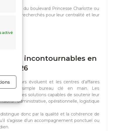
 Gaumates, du boulevard Princesse Charlotte ou
ièrement recherchés pour leur centralité et leur
s activé
usiness incontournables en
2026
tions
ntrepreneurs évoluent et les centres d’affaires
lus qu’un simple bureau clé en main. Les
ésormais des solutions capables de soutenir leur
sions : administrative, opérationnelle, logistique
e distingue donc par la qualité et la cohérence de
 qu’il s’agisse d’un accompagnement ponctuel ou
dien.