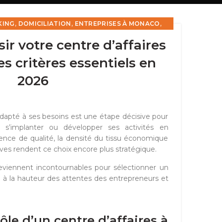
,
,
,
ING
DOMICILIATION
ENTREPRISES À MONACO
,
,
TION
LOCATION DE BUREAUX
SALLE DE RÉUNION
r votre centre d’affaires
s critères essentiels en
2026
adapté à ses besoins est une étape décisive pour
t s’implanter ou développer ses activités en
gence de qualité, la densité du tissu économique
tives rendent ce choix encore plus stratégique.
deviennent incontournables pour sélectionner un
 à la hauteur des attentes des entrepreneurs et
le d’un centre d’affaires à