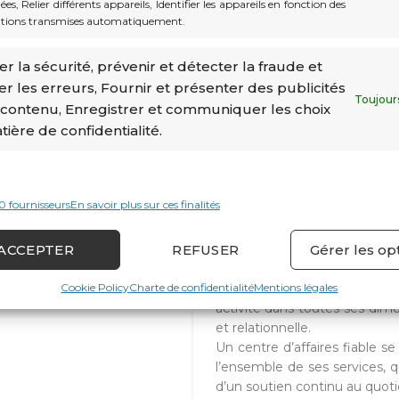
es, Relier différents appareils, Identifier les appareils en fonction des
tions transmises automatiquement.
Les quartiers du Forum, des
de la Condamine sont particul
accessibilité.
r la sécurité, prévenir et détecter la fraude et
er les erreurs, Fournir et présenter des publicités
Toujour
 contenu, Enregistrer et communiquer les choix
ière de confidentialité.
Les services b
0 fournisseurs
En savoir plus sur ces finalités
ACCEPTER
REFUSER
Gérer les op
En 2026, les attentes des e
doivent proposer bien p
Cookie Policy
Charte de confidentialité
professionnels recherchent d
Mentions légales
activité dans toutes ses dimen
et relationnelle.
Un centre d’affaires fiable s
l’ensemble de ses services,
d’un soutien continu au quoti