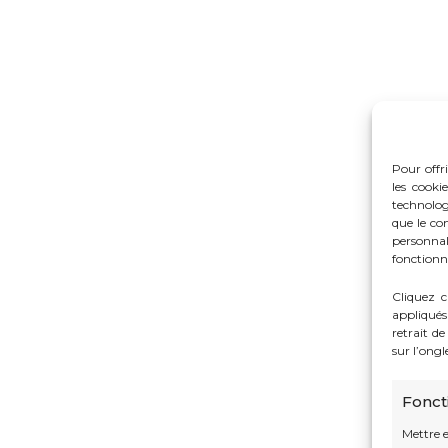
Pour offri
les cooki
technolog
que le co
personna
fonctionna
Cliquez c
appliqués
retrait d
sur l’ong
Fonct
Mettre 