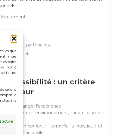
ionnels
.
directement :
c clients et partenaires,
telles que
 professionnel.
ent à ces
les telles
tés (non-)
certaines
 accessibilité : un critère
oix seront
majeur
ompris le
n cliquant
euvent changer l’expérience :
es, qualité de l’environnement, facilité d’accès
s activé
plus qu’un confort : il simplifie la logistique et
eprises qu’il accueille.