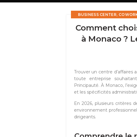
,
BUSINESS CENTER
COWORK
INTERPRÉTARIAT & TRADUC
Comment choisi
à Monaco ? Le
Trouver un centre d’affaires 
toute entreprise souhaitan
Principauté. À Monaco, l’exi
et les spécificités administra
En 2026, plusieurs critères 
environnement professionnel
dirigeants.
Comprendre le rô