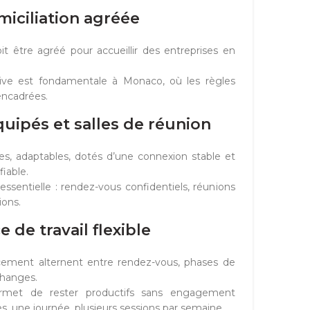
miciliation agréée
oit être agréé pour accueillir des entreprises en
tive est fondamentale à Monaco, où les règles
encadrées.
uipés et salles de réunion
s, adaptables, dotés d’une connexion stable et
iable.
essentielle : rendez-vous confidentiels, réunions
ions.
e de travail flexible
cement alternent entre rendez-vous, phases de
hanges.
ermet de rester productifs sans engagement
s, une journée, plusieurs sessions par semaine.