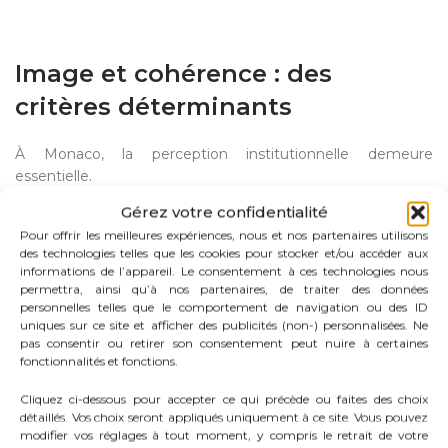
Image et cohérence : des
critères déterminants
À Monaco, la perception institutionnelle demeure
essentielle.
Recevoir un partenaire dans un environnement maîtrisé, au
Gérez votre confidentialité
cœur du Carré d’Or, renforce immédiatement la position de
Pour offrir les meilleures expériences, nous et nos partenaires utilisons
l’entreprise.
des technologies telles que les cookies pour stocker et/ou accéder aux
informations de l’appareil. Le consentement à ces technologies nous
Un bureau flexible ne doit pas fragiliser cette image. Il doit
permettra, ainsi qu’à nos partenaires, de traiter des données
au contraire l’accompagner.
personnelles telles que le comportement de navigation ou des ID
uniques sur ce site et afficher des publicités (non-) personnalisées. Ne
pas consentir ou retirer son consentement peut nuire à certaines
C’est pourquoi l’intégration dans un
centre d’affaires
fonctionnalités et fonctions.
structuré, bénéficiant d’une ancienneté reconnue
et d’un
réseau actif, offre un cadre plus rassurant qu’un espace
Cliquez ci-dessous pour accepter ce qui précède ou faites des choix
partagé impersonnel.
détaillés. Vos choix seront appliqués uniquement à ce site. Vous pouvez
modifier vos réglages à tout moment, y compris le retrait de votre