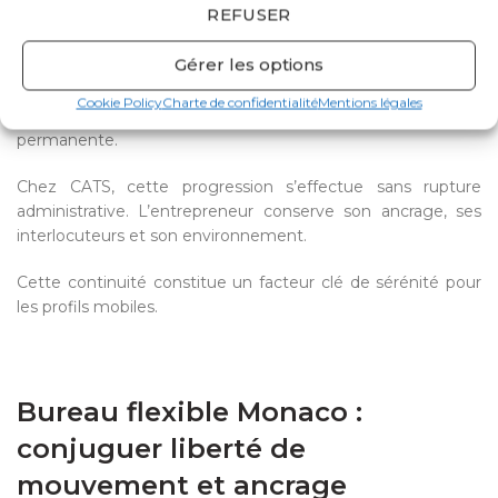
REFUSER
L’un des avantages d’un bureau flexible réside dans sa
Gérer les options
capacité d’évolution.
Une activité peut débuter avec une présence ponctuelle,
Cookie Policy
Charte de confidentialité
Mentions légales
puis évoluer vers un bureau dédié ou une organisation plus
permanente.
Chez CATS, cette progression s’effectue sans rupture
administrative. L’entrepreneur conserve son ancrage, ses
interlocuteurs et son environnement.
Cette continuité constitue un facteur clé de sérénité pour
les profils mobiles.
Bureau flexible Monaco :
conjuguer liberté de
mouvement et ancrage