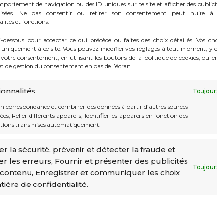
mportement de navigation ou des ID uniques sur ce site et afficher des publici
lisées. Ne pas consentir ou retirer son consentement peut nuire à 
lités et fonctions.
anguentibus partium animis, quas periculorum varietas fregera
tis procellae tempestates alias rebus infudere communibus per mult
i-dessous pour accepter ce qui précède ou faites des choix détaillés. Vos ch
 uniquement à ce site. Vous pouvez modifier vos réglages à tout moment, y c
ipale culmen insperato saltu provectus ultra terminos potestatis
e votre consentement, en utilisant les boutons de la politique de cookies, ou e
m tum Constantini nominis efferebatur in fastus, si plus valuis
let de gestion du consentement en bas de l’écran.
ionnalités
ae et nulla suffragiorum certamina set Pompiliani redierit sec
Toujour
 patrum reverenda cum auctoritate canities populique Romani 
en correspondance et combiner des données à partir d’autres sources
es, Relier différents appareils, Identifier les appareils en fonction des
tions transmises automatiquement.
r la sécurité, prévenir et détecter la fraude et
er les erreurs, Fournir et présenter des publicités
Toujour
 contenu, Enregistrer et communiquer les choix
ière de confidentialité.