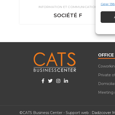
Gérer 138
INFORMATION ET COMMUNICATION
SOCIÉTÉ F
OFFICE
Coworki
Private o
Domicilia
Meeting
©CATS Business Center - Support web :
Dadzcover 