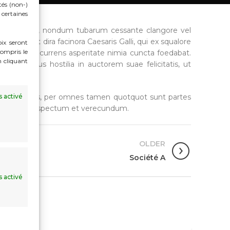
tés (non-)
certaines
t et laborum, nondum tubarum cessante clangore vel
a illa et dira facinora Caesaris Galli, qui ex squalore
oix seront
ompris le
 delatae procurrens asperitate nimia cuncta foedabat.
n cliquant
set, ausurus hostilia in auctorem suae felicitatis, ut
uritas temporis, per omnes tamen quotquot sunt partes
s activé
nomen circumspectum et verecundum.
OLDER
Société A
s activé