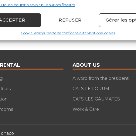
0 fournisseurs
En savoir plus sur ces finalités
CONSEIL ET SERVICES AUX ENTREPRISES
SOCIÉTÉ E
ACCEPTER
REFUSER
Gérer les op
Cookie Policy
Charte de confidentialité
Mentions légales
 RENTAL
ABOUT US
ng
A word from the president
ffices
CATS LE FORUM
tion
CATS LES GAUMATES
 rooms
Work & Care
Monaco