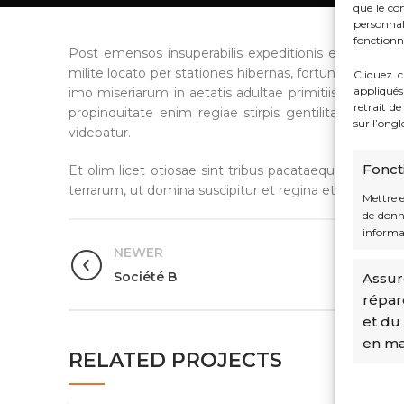
que le co
personna
fonctionna
Post emensos insuperabilis expeditionis eventus l
milite locato per stationes hibernas, fortunae saevien
Cliquez c
appliqués
imo miseriarum in aetatis adultae primitiis ad princ
retrait d
propinquitate enim regiae stirpis gentilitateque etia
sur l’ong
videbatur.
Fonct
Et olim licet otiosae sint tribus pacataeque centuri
terrarum, ut domina suscipitur et regina et ubique
Mettre 
de donné
informa
NEWER
Société B
Assure
répar
et du
en mat
RELATED PROJECTS