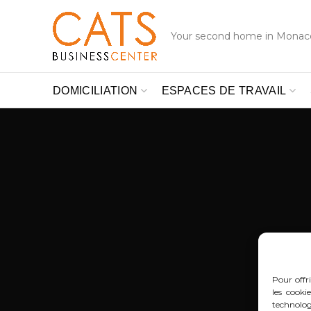
Your second home in Monac
DOMICILIATION
ESPACES DE TRAVAIL
Pour offri
les cooki
technolog