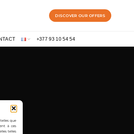
DISCOVER OUR OFFERS
NTACT
+377 93 10 54 54
telles que
ent à ces
les telles