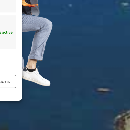
s activé
tions