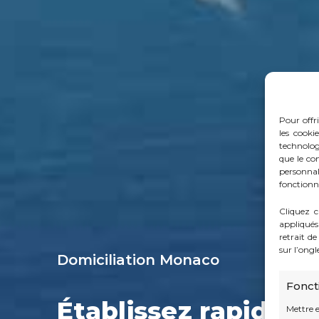
Pour offri
les cooki
technolog
que le co
personna
fonctionna
Cliquez c
appliqués
retrait d
sur l’ong
Domiciliation Monaco
Fonct
Établissez rapidem
Mettre 