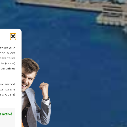
telles que
ent à ces
les telles
tés (non-)
certaines
oix seront
ompris le
n cliquant
s activé