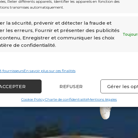
es, Relier différents appareils, Identifier les appareils en fonction des
en
tions transmises automatiquement.
naco
r la sécurité, prévenir et détecter la fraude et
er les erreurs, Fournir et présenter des publicités
Toujour
 contenu, Enregistrer et communiquer les choix
ion
ière de confidentialité.
 de
 besoins
8 fournisseurs
En savoir plus sur ces finalités
ACCEPTER
REFUSER
Gérer les op
Cookie Policy
Charte de confidentialité
Mentions légales