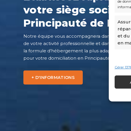
de donné
votre siège social 
informa
Principauté de Mo
Assure
répar
et du
Notre équipe vous accompagnera dans la créat
en mat
de votre activité professionnelle et dans le choix
la formule d’hébergement la plus adaptée à vos
pour votre domiciliation en Principauté.
Gérer 137
+ D'INFORMATIONS