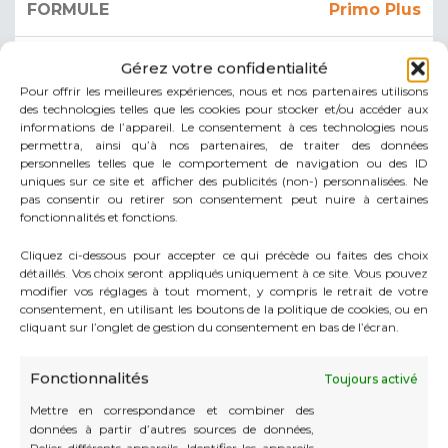
Primo Plus
A la suite de la formule Primo
Gérez votre confidentialité
Non résidents en Principauté
Pour offrir les meilleures expériences, nous et nos partenaires utilisons
des technologies telles que les cookies pour stocker et/ou accéder aux
informations de l’appareil. Le consentement à ces technologies nous
illimitée
permettra, ainsi qu’à nos partenaires, de traiter des données
personnelles telles que le comportement de navigation ou des ID
HT
900€
/mois
uniques sur ce site et afficher des publicités (non-) personnalisées. Ne
pas consentir ou retirer son consentement peut nuire à certaines
fonctionnalités et fonctions.
Hébergement
Cliquez ci-dessous pour accepter ce qui précède ou faites des choix
administratif
détaillés. Vos choix seront appliqués uniquement à ce site. Vous pouvez
modifier vos réglages à tout moment, y compris le retrait de votre
consentement, en utilisant les boutons de la politique de cookies, ou en
Activité en nom propre
cliquant sur l’onglet de gestion du consentement en bas de l’écran.
Non résidents en Principauté dont l'activité s'effectue
au domicile de leur clientèle (B2C)
Fonctionnalités
Toujours activé
3 ans
Mettre en correspondance et combiner des
renouvelable
données à partir d’autres sources de données,