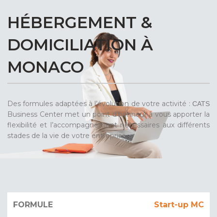
HÉBERGEMENT &
DOMICILIATION À
MONACO
Des formules adaptées à l’évolution de votre activité :
CATS
Business Center met un point d’honneur à vous apporter la
flexibilité et l’accompagnement nécessaires aux différents
stades de la vie de votre entreprise.
ÉLIGIBLE
Start-up MC
FORMULE
DURÉE
TARIF
POUR