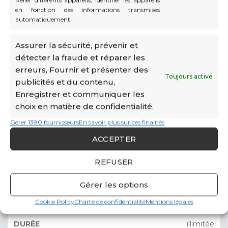
Relier différents appareils, Identifier les appareils
en fonction des informations transmises
HT
650€
/mois
automatiquement.
Campus
Assurer la sécurité, prévenir et
détecter la fraude et réparer les
erreurs, Fournir et présenter des
SCS, SNC, SARL sans employé
et
Toujours activé
nouvellement crée
publicités et du contenu,
Enregistrer et communiquer les
3 ans
choix en matière de confidentialité.
Gérer 1380 fournisseurs
En savoir plus sur ces finalités
HT
950€
/mois
ACCEPTER
REFUSER
Campus Plus
Gérer les options
SCS, SNC, SARL sans employé
à la suite de la formule Campus
Cookie Policy
Charte de confidentialité
Mentions légales
illimitée